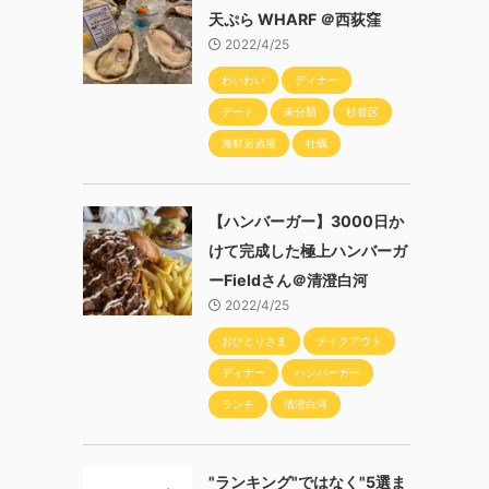
天ぷら WHARF ＠西荻窪
2022/4/25
わいわい
ディナー
デート
未分類
杉並区
海鮮居酒屋
牡蠣
【ハンバーガー】3000日か
けて完成した極上ハンバーガ
ーFieldさん＠清澄白河
2022/4/25
おひとりさま
テイクアウト
ディナー
ハンバーガー
ランチ
清澄白河
"ランキング"ではなく"5選ま