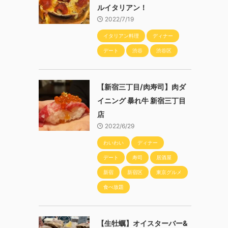
ルイタリアン！
2022/7/19
イタリアン料理
ディナー
デート
渋谷
渋谷区
【新宿三丁目/肉寿司】肉ダ
イニング 暴れ牛 新宿三丁目
店
2022/6/29
わいわい
ディナー
デート
寿司
居酒屋
新宿
新宿区
東京グルメ
食べ放題
【生牡蠣】オイスターバー&