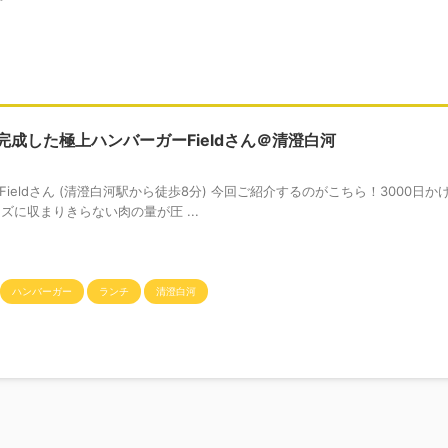
成した極上ハンバーガーFieldさん＠清澄白河
ieldさん (清澄白河駅から徒歩8分) 今回ご紹介するのがこちら！3000日か
ンズに収まりきらない肉の量が圧 ...
ハンバーガー
ランチ
清澄白河