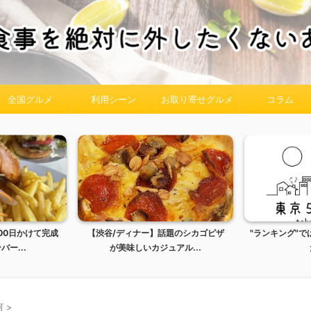
全国グルメ
利用シーン
お取り寄せグルメ
コラム
00日かけて完成
【渋谷/ディナー】話題のシカゴピザ
"ランキング"で
゙ー...
が美味しいカジュアル...
河
>