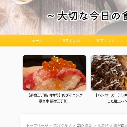
ホーム
5選まとめ
東京グルメ
【新宿三丁目/肉寿司】肉ダイニング
【ハンバーガー】30
暴れ牛 新宿三丁目...
した極上ハンハ
トップページ
>
東京グルメ
>
23区東部
>
江東区
>
清澄白