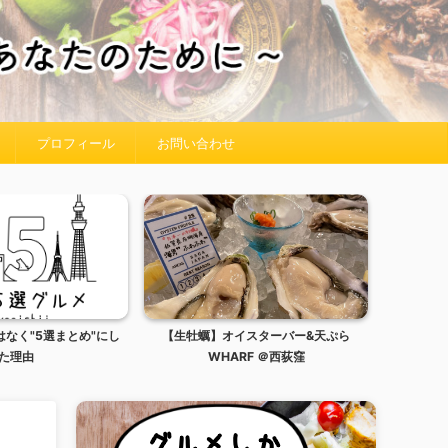
プロフィール
お問い合わせ
はなく"5選まとめ"にし
【生牡蠣】オイスターバー&天ぷら
た理由
WHARF ＠西荻窪