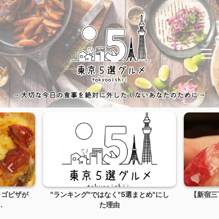
カゴピザが
"ランキング"ではなく"5選まとめ"にし
【新宿三
.
た理由