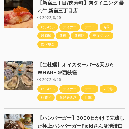
【新宿三丁目/肉寿司】肉ダイニング 暴
れ牛 新宿三丁目店
2022/6/29
わいわい
ディナー
デート
寿司
居酒屋
新宿
新宿区
東京グルメ
食べ放題
【生牡蠣】オイスターバー&天ぷら
WHARF ＠西荻窪
2022/4/25
わいわい
ディナー
デート
未分類
杉並区
海鮮居酒屋
牡蠣
【ハンバーガー】3000日かけて完成し
た極上ハンバーガーFieldさん＠清澄白